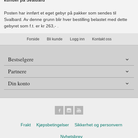
kunder på Svalbard
Posten har innført et eget gebyr på pakker som sendes til
Svalbard. Av denne grunn blir hver bestilling belastet med dette
gebyret som f.t. er kr 263,- .
Forside
Bli kunde
Logg inn
Kontakt oss
Bestselgere
Partnere
Din konto
Frakt
Kjøpsbetingelser
Sikkerhet og personvern
Nyhetsbrev