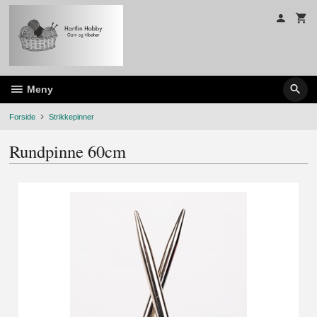
Gå
til
innholdet
Meny
Forside
Strikkepinner
Rundpinne 60cm