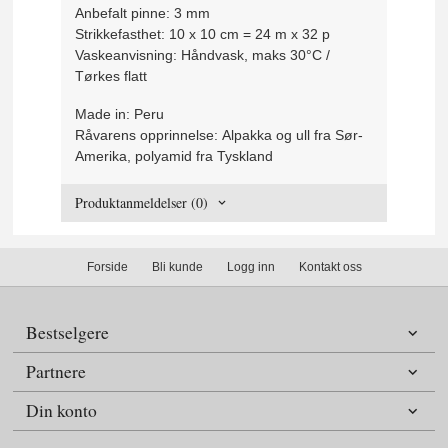
Anbefalt pinne:
3 mm
Strikkefasthet:
10 x 10 cm = 24 m x 32 p
Vaskeanvisning
: Håndvask, maks 30°C /
Tørkes flatt
Made in:
Peru
Råvarens opprinnelse:
Alpakka og ull fra Sør-
Amerika, polyamid fra Tyskland
Produktanmeldelser (0)
Forside
Bli kunde
Logg inn
Kontakt oss
Bestselgere
Partnere
Din konto