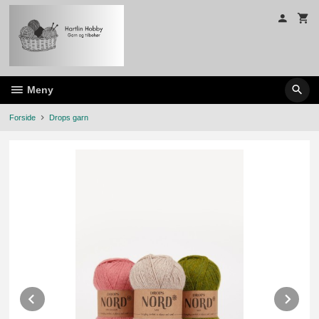
Gå
til
innholdet
Meny
Forside
Drops garn
Prev
Ne