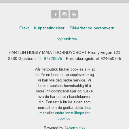
Frakt
Kjøpsbetingelser
Sikkerhet og personvern
Nyhetsbrev
HARTLIN HOBBY MAIA THORNDYCROFT Flismyrvegen 121
2280 Gjesåsen Tlf.
97720075
- Foretaksregisteret 924650745
Vår nettbutikk bruker cookies slik at
du får en bedre kjøpsopplevelse og
vi kan yte deg bedre service. Vi
bruker cookies hovedsaklig til å
lagre innloggingsdetaljer og huske
hva du har puttet i handlekurven
din. Fortsett å bruke siden som
normalt om du godtar dette.
Les
mer
eller
endre innstillinger for
cookies.
Powered by
24Nettbutikk